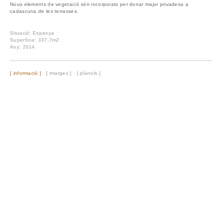
Nous elements de vegetació són incorporats per donar major privadesa a
cadascuna de les terrasses.
Situació: Espanya
Superfície: 337,7m2
Any: 2014
[ informació ]
[ imatges ]
[ plànols ]