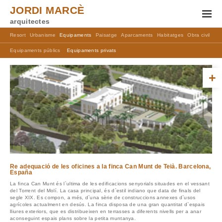
JORDI MARCÈ
arquitectes
Resort
Urbanisme
Equipaments
Paisatge
Aparcaments
Habitatges
Obra civil
Ma
Equipaments públics
Equipaments privats
+
Re adequació de les oficines a la finca Can Munt de Teià. Barcelona,
España
La finca Can Munt és l`ultima de les edificacions senyorials situades en el vessant
del Torrent del Molí. La casa principal, és d`estil indiano que data de finals del
segle XIX. Es compon, a més, d`una sèrie de construccions annexes d`usos
agrícoles actualment en desús. La finca disposa de una gran quantitat d`espais
lliures exteriors, que es distribueixen en terrasses a diferents nivells per a anar
aconseguint espais plans sobre la petita muntanya.