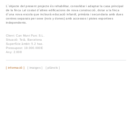
L`objecte del present projecte és rehabilitar, consolidar i adaptar la casa principal
de la finca i,al costat d`altres edificacions de nova construcció, dotar a la finca
d`una nova escola que inclourà educació infantil, primària i secundaria amb dues
centres separats per sexe (nois y dones) amb accessos i pistes esportives
independents.
Client: Can Munt Parc S.L.
Situació: Teià, Barcelona
Superfície àmbit: 5.2 has.
Pressupost: 19.000.000E
Any: 2.008
[ informació ]
[ imatges ]
[ plànols ]