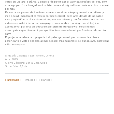
verds en un jardí botànic. L’objectiu és potenciar el valor paisatgístic del lloc, com
una agrupació de bungalows i mobile homes al mig del bosc, sota els pins i davant
del mar.
Es tracta de passar de l’ambient convencional del càmping actual a un disseny
més acurat, mantenint el mateix caràcter relaxat, però amb detalls de paisatge
més propis d’un jardí mediterrani. Aquest nou disseny pretén millorar els espais
exteriors (vialitat interior del càmping, zones verdes, parking, parcel·les) i ve
acompanyat per una proposta de prototips de bungalows i mobil homes,
dissenyats específicament per aprofitar les vistes al mar i per funcionar durant tot
l’any.
El projecte analitza la topografia i el paisatge actual per controlar les vistes i
potenciar les vistes directes al mar des del màxim nombre de bungalows, aprofitant
millor els espais.
Situació: Calonge i Sant Antoni, Girona
Any: 2025
Client: Càmping Sènia Cala Gogo
Superfície: 2,3Ha
[ informació ]
[ imatges ]
[ plànols ]